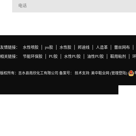
友情链接：
水性喷胶
pu胶
水性胶
邦迪线
人造革
蕾丝网布
相关链接：
节能环保胶
PU胶
水性PU胶
油性PU胶
鞋用粘剂
版权所有：吉水县南欣化工有限公司 备案号：
技术支持: 美中鞋业网 (
管理登陆
)
东