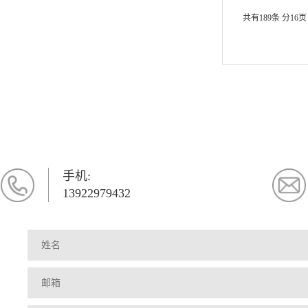
共有189条 分16
手机:
13922979432