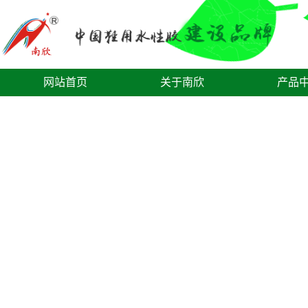
网站首页
关于南欣
产品