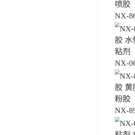
NX-
NX-
NX-